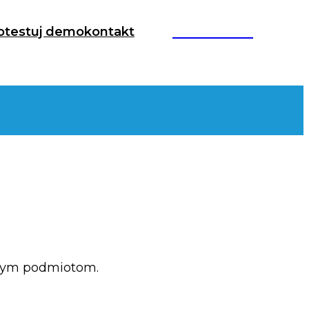
58 718 62 12
o
testuj demo
kontakt
nnym podmiotom.